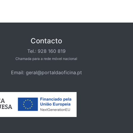
Contacto
Tel.: 928 160 819
Chamada para a rede móvel nacional
Email: geral@portaldaoficina.pt