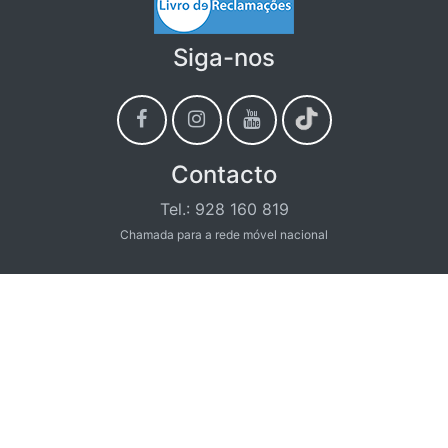
Telemóvel:
Ao escolher esta modalidade receberá por Email a referência
Siga-nos
PayShop e Valor para pagamento
Email:
Contacto
Contacto:
Tel.: 928 160 819
Chamada para a rede móvel nacional
Email: geral@portaldaoficina.pt