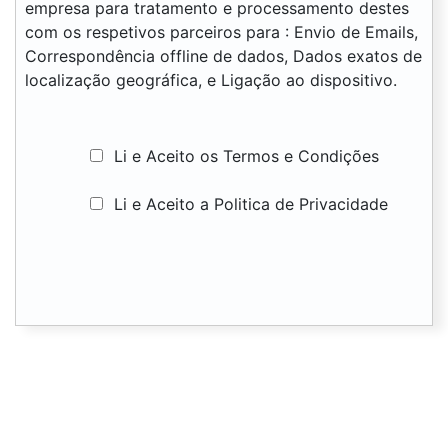
empresa para tratamento e processamento destes
com os respetivos parceiros para : Envio de Emails,
Correspondência offline de dados, Dados exatos de
localização geográfica, e Ligação ao dispositivo.
Li e Aceito os Termos e Condições
Li e Aceito a Politica de Privacidade
Nome :
Tipo Cliente :
Resumo e Valores a pagamento
Oficina
Tipo de Cliente
selecionado:
Plano de Adesão:
NIF:
Tipo de Contrato